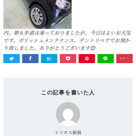
内。朝も歩道は凍っておりましたが、今日はよいお天気
です。ポリッシュメンテナンス、デントリペアでお預か
り致しました。ありがとうございます😊
OK
エラー
この記事を書いた人
イリオス新潟