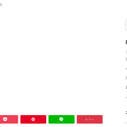
り
OK
エラー