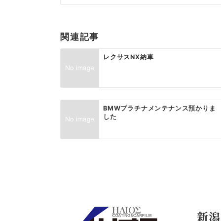
ナ
ビ
関連記事
ゲ
レクサスNX納車
ー
シ
ョ
BMWプラチナメンテナンス預かりま
ン
した
新潟